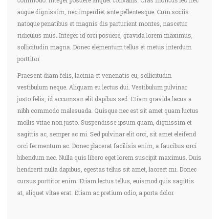
commodo. Integer posuere aliquet convallis. Cras rhoncus leo nec
augue dignissim, nec imperdiet ante pellentesque. Cum sociis
natoque penatibus et magnis dis parturient montes, nascetur
ridiculus mus. Integer id orci posuere, gravida lorem maximus,
sollicitudin magna. Donec elementum tellus et metus interdum
porttitor.
Praesent diam felis, lacinia et venenatis eu, sollicitudin
vestibulum neque. Aliquam eu lectus dui. Vestibulum pulvinar
justo felis, id accumsan elit dapibus sed. Etiam gravida lacus a
nibh commodo malesuada. Quisque nec est sit amet quam luctus
mollis vitae non justo. Suspendisse ipsum quam, dignissim et
sagittis ac, semper ac mi. Sed pulvinar elit orci, sit amet eleifend
orci fermentum ac. Donec placerat facilisis enim, a faucibus orci
bibendum nec. Nulla quis libero eget lorem suscipit maximus. Duis
hendrerit nulla dapibus, egestas tellus sit amet, laoreet mi. Donec
cursus porttitor enim. Etiam lectus tellus, euismod quis sagittis
at, aliquet vitae erat. Etiam ac pretium odio, a porta dolor.