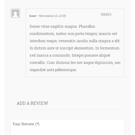
kent
–
November 13, 2015
Rated
4
out of 5
Donec vitae sagittis magna. Phasellus
condimentum, metus non porta tempor, mauris est
interdum neque, venenatis iaculis nulla magna a elit.
In dictum ante ut suscipit elementum. In fermentum
sed massa a commodo. Integer posuere aliquet
convallis. Cras rhoncus leo nec augue dignissim, nec
imperdiet ante pellentesque.
ADD A REVIEW