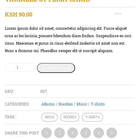
KSH
90.00
Original
Current
0
5
1
price
price
out
of
Lorem ipsum dolor sit amet, consectetur adipiscing elit. Fusce aliquet
was:
is:
based
urna ac leo lacinia, posuere bibendum diam finibus. Suspendisse eu orci
KSh 112.00.
KSh 90.00.
on
customer
risus. Maecenas et purus in risus eleifend molestie sit amet non est.
rating
Nunc a rhoncus mi. Phasellus semper elit ut suscipit aliquam.
Quantity
Add to cart
SKU:
007
.
CATEGORIES:
Albums
/
Hoodies
/
Music
/
T-shirts
TAGS:
DRESS
HOODIES
T-SHIRTS
SHARE THIS POST